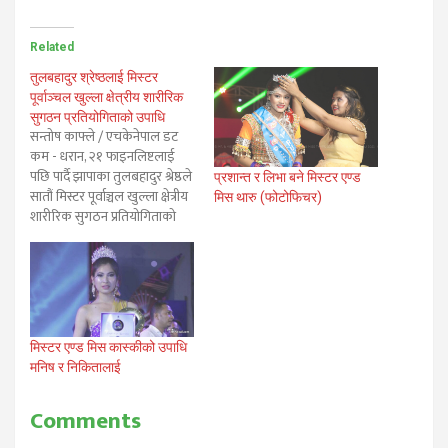
Related
तुलबहादुर श्रेष्ठलाई मिस्टर
पूर्वाञ्चल खुल्ला क्षेत्रीय शारीरिक
सुगठन प्रतियोगिताको उपाधि
सन्तोष काफ्ले / एचकेनेपाल डट
कम - धरान, २१ फाइनलिष्टलाई
पछि पार्दै झापाका तुलबहादुर श्रेष्ठले
प्रशान्त र लिभा बने मिस्टर एण्ड
सातौं मिस्टर पूर्वाञ्चल खुल्ला क्षेत्रीय
मिस थारु (फोटोफिचर)
शारीरिक सुगठन प्रतियोगिताको
उपाधि जितेका छन्। धरान ८ स्थित
सभागृहमा सम्पन्न प्रतियोगितामा
ओभरअल राउण्डमा प्रथम हुदै
शनिश्चरेस्थित ब्रदर एण्ड सिस्टर
जिमका तुलबहादुर श्रेष्ठ मिस्टर
पूर्वाञ्चल घोषित भएका हुन्। ७०
मिस्टर एण्ड मिस कास्कीको उपाधि
केजी…
मनिष र निकितालाई
Comments