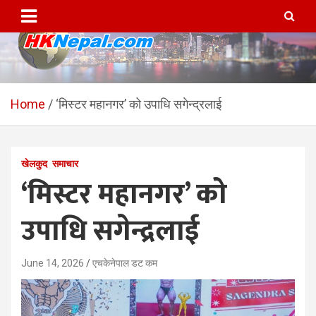
Skip
to
content
HKNepal.com – हङकङबाट
hknepal, hknepal.com, hk nepal, hk nepal com
सञ्चालित पहिलो नेपाली अनलाईन
Home
‘मिस्टर महानगर’ को उपाधि सगेन्द्रलाई
पत्रिका
खेलकुद
समाचार
‘मिस्टर महानगर’ को
उपाधि सगेन्द्रलाई
June 14, 2026
एचकेनेपाल डट कम