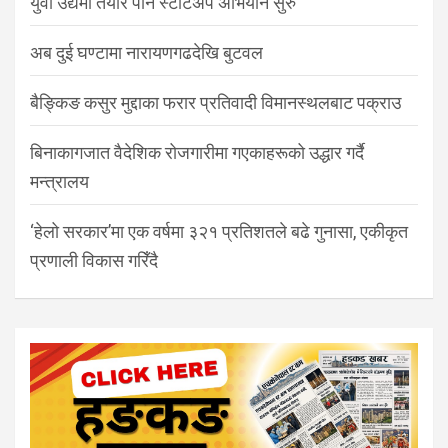
युवा उद्यमी तयार पार्न स्टार्टअप अभियान सुरु
अब दुई घण्टामा नारायणगढदेखि बुटवल
बैङ्किङ कसुर मुद्दाका फरार प्रतिवादी विमानस्थलबाट पक्राउ
बिनाकागजात वैदेशिक रोजगारीमा गएकाहरूको उद्धार गर्दै
मन्त्रालय
‘हेलो सरकार’मा एक वर्षमा ३२१ प्रतिशतले बढे गुनासा, एकीकृत
प्रणाली विकास गरिँदै