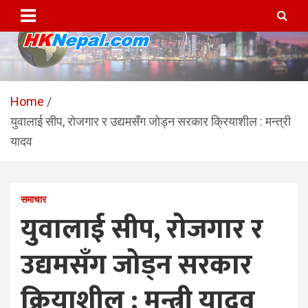
Skip
to
content
HKNepal.com – हङकङबाट
hknepal, hknepal.com, hk nepal, hk nepal com
सञ्चालित पहिलो नेपाली अनलाईन
Home
युवालाई सीप, रोजगार र उद्यमसँग जोड्न सरकार क्रियाशील : मन्त्री
पत्रिका
यादव
समाचार
युवालाई सीप, रोजगार र
उद्यमसँग जोड्न सरकार
क्रियाशील : मन्त्री यादव