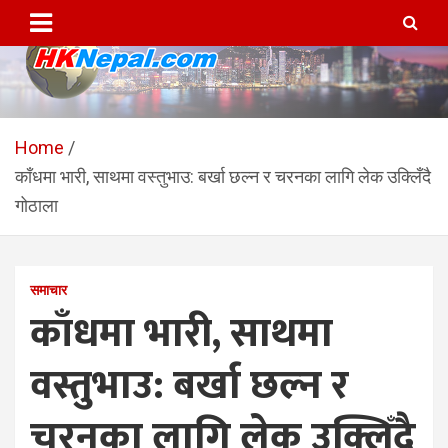
Skip
to
content
HKNepal.com – हङकङबाट
hknepal, hknepal.com, hk nepal, hk nepal com
सञ्चालित पहिलो नेपाली अनलाईन
Home
काँधमा भारी, साथमा वस्तुभाउ: बर्खा छल्न र चरनका लागि लेक उक्लिँदै
पत्रिका
गोठाला
समाचार
काँधमा भारी, साथमा
वस्तुभाउ: बर्खा छल्न र
चरनका लागि लेक उक्लिँदै