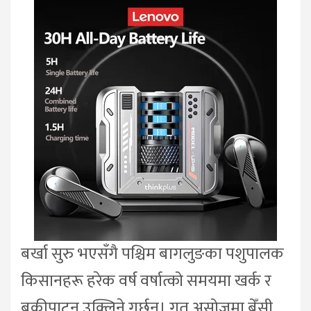
बर्खा सुरु भएसँगै पश्चिम बागलुङका पशुपालक
किसानहरू हरेक वर्ष वर्षात्को समयमा खर्क र
बुकीपाटन उक्लिने गर्छन्। गत असोजमा बेँसी