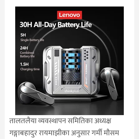
तालतलैया व्यवस्थापन समितिका अध्यक्ष
गङ्गाबहादुर रायमाझीका अनुसार गर्मी मौसम