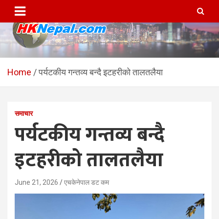
Skip
to
content
HKNepal.com – हङकङबाट
hknepal, hknepal.com, hk nepal, hk nepal com
सञ्चालित पहिलो नेपाली अनलाईन
Home
पर्यटकीय गन्तव्य बन्दै इटहरीको तालतलैया
पत्रिका
समाचार
पर्यटकीय गन्तव्य बन्दै
इटहरीको तालतलैया
June 21, 2026
एचकेनेपाल डट कम