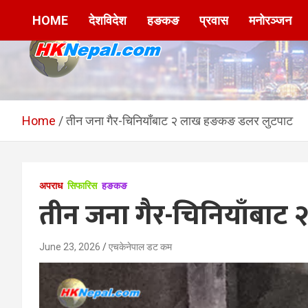
Skip
HOME
देशविदेश
हङकङ
प्रवास
मनोरञ्जन
to
content
HKNepal.com –
hknepal, hknepal.com, hk nepal, hk nepal com
हङकङबाट सञ्चालित पहिलो
Home
तीन जना गैर-चिनियाँबाट २ लाख हङकङ डलर लुटपाट
नेपाली अनलाईन पत्रिका
अपराध
सिफारिस
हङकङ
तीन जना गैर-चिनियाँबा
June 23, 2026
एचकेनेपाल डट कम