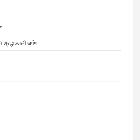
न
श्रद्धाञ्जली अर्पण