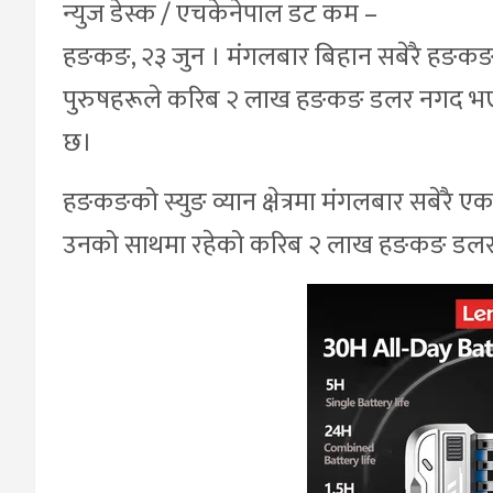
न्युज डेस्क / एचकेनेपाल डट कम –
हङकङ, २३ जुन । मंगलबार बिहान सबेरै हङकङको
पुरुषहरूले करिब २ लाख हङकङ डलर नगद भएको 
छ।
हङकङको स्युङ व्यान क्षेत्रमा मंगलबार सबेरै 
उनको साथमा रहेको करिब २ लाख हङकङ डलर न