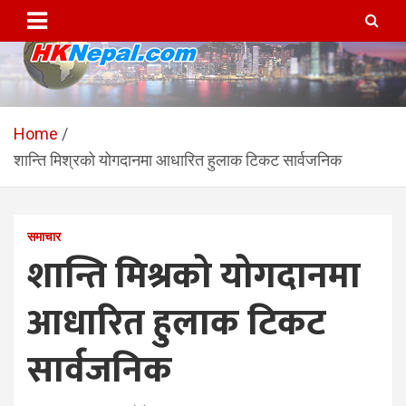
Skip
to
content
HKNepal.com – हङकङबाट
hknepal, hknepal.com, hk nepal, hk nepal com
सञ्चालित पहिलो नेपाली अनलाईन
Home
शान्ति मिश्रको योगदानमा आधारित हुलाक टिकट सार्वजनिक
पत्रिका
समाचार
शान्ति मिश्रको योगदानमा
आधारित हुलाक टिकट
सार्वजनिक