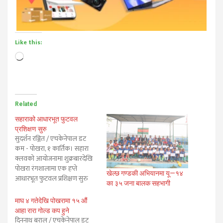
Like this:
Loading…
Related
सहाराको आधारभूत फुटवल
प्रशिक्षण सुरु
सुदर्शन रञ्जित / एचकेनेपाल डट
कम - पोखरा, १ कार्तिक। सहारा
क्लवको आयोजनामा शुक्रबारदेखि
पोखरा रंगशालामा एक हप्ते
खेल्छ गण्डकी अभियानमा यू—१४
आधारभूत फुटवल प्रशिक्षण सुरु
का ३५ जना बालक सहभागी
भएको छ। जिल्ला खेलकुद विकास
समिति कास्की र कास्की जिल्ला
माघ ४ गतेदेखि पोखरामा १५ औं
फुटवल संघको बिशेष सहयोगमा
आहा रारा गोल्ड कप हुने
संचालन भएको उक्त प्रशिक्षणमा
दिननाथ बराल / एचकेनेपाल डट