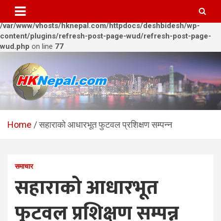
Warning
: Trying to access array offset on value of type bool in
/var/www/vhosts/hknepal.com/httpdocs/deshbidesh/wp-
content/plugins/refresh-post-page-wud/refresh-post-page-
wud.php
on line
77
Skip
to
content
HKNepal.com – हङकङबाट
hknepal, hknepal.com, hk nepal, hk nepal com
सञ्चालित पहिलो नेपाली अनलाईन
Home
सहाराको आधारभूत फुटवल प्रशिक्षण सम्पन्न
पत्रिका
समाचार
सहाराको आधारभूत
फुटवल प्रशिक्षण सम्पन्न