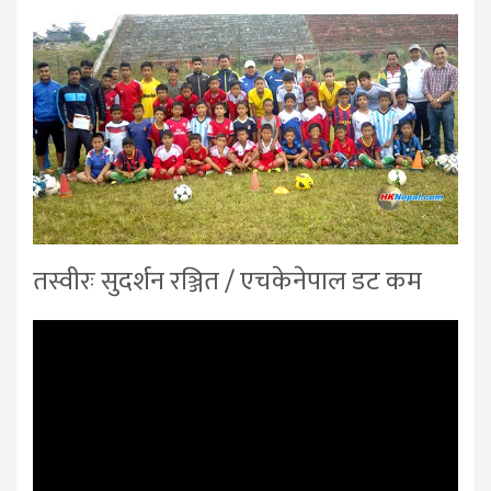
तस्वीरः सुदर्शन रञ्जित / एचकेनेपाल डट कम