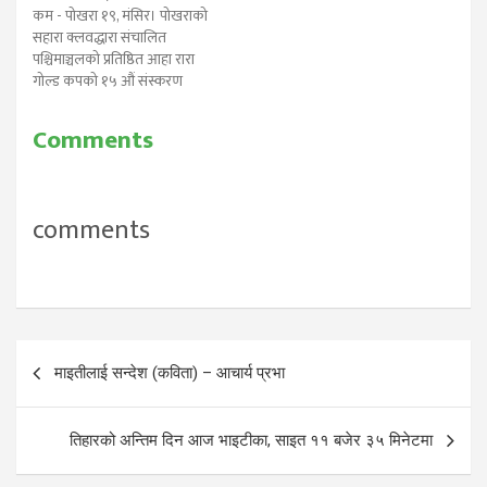
पोखरा क्षेत्रका करीब ४० जना १२
कम - पोखरा १९, मंसिर। पोखराको
देखि १४ बर्ष उमेर…
सहारा क्लवद्धारा संचालित
पश्चिमाञ्चलको प्रतिष्ठित आहा रारा
गोल्ड कपको १५ औं संस्करण
आउदो माघ ४ गते हुने भएको छ।
राष्ट्रिय तथा अन्तर्राष्ट्रिय आमन्त्रित
Comments
१५ औ आहा ! रारा गोल्ड कप
फुटबल प्रतियोगिता २०७३ माघ १५
गतेसम्म पोखरा रंङ्गशालामा
संचालन…
comments
Post
माइतीलाई सन्देश (कविता) – आचार्य प्रभा
navigation
तिहारको अन्तिम दिन आज भाइटीका, साइत ११ बजेर ३५ मिनेटमा