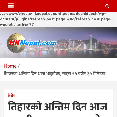
Warning
: Trying to access array offset on value of type bool in
/var/www/vhosts/hknepal.com/httpdocs/deshbidesh/wp-
content/plugins/refresh-post-page-wud/refresh-post-page-
wud.php
on line
77
Skip
to
content
HKNepal.com – हङकङबाट
hknepal, hknepal.com, hk nepal, hk nepal com
सञ्चालित पहिलो नेपाली अनलाईन
Home
तिहारको अन्तिम दिन आज भाइटीका, साइत ११ बजेर ३५ मिनेटमा
पत्रिका
विशेष
तिहारको अन्तिम दिन आज