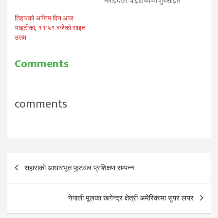
मनाईदैछ। भाइटीकाको शुभसाइत
बिहान ११ बजेर ५२ मिनेटमा टीका
तिहारको अन्तिम दिन आज
लगाउन उत्तम रहेको नेपाल पञ्चाङ्ग
भाइटीका, ११:५१ बजेको साइत
समितिले जनाएको छ। भाइटीकामा
उत्तम
दिदीबहिनीले आफ्ना दाजुभाइको
सुख, समृद्धि तथा दीर्घायुको
कामनासहित निधारमा सप्तरङ्गी
Comments
टीका, सयपत्री र गोदावरीको माला…
comments
Post
सहाराको आधारभूत फुटवल प्रशिक्षण सम्पन्न
navigation
नेपाली मूलका खगेन्द्र क्षेत्री अमेरिकामा सुपर लयर