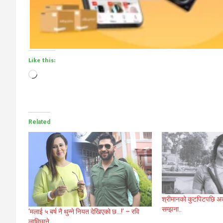
Like this:
Loading…
Related
श्रीमानको कुटपिटपछि अर्क
सम्झना..
‘मलाई ५ बर्ष नै थुन्ने नियत देखिएको छ…!’ – रवि
लामिछाने