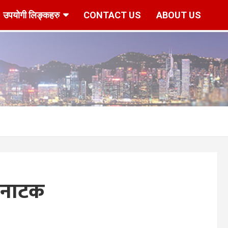
उपयोगी लिङ्कहरु
CONTACT US
ABOUT US
r/www/vhosts/hknepal.com/httpdocs/deshbidesh/wp-content/p
 नाटक