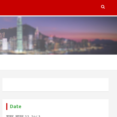
lugins/refresh-post-page-wud/refresh-post-page-wud.php
on
Date
शुक्र, साउन २२, २०८३