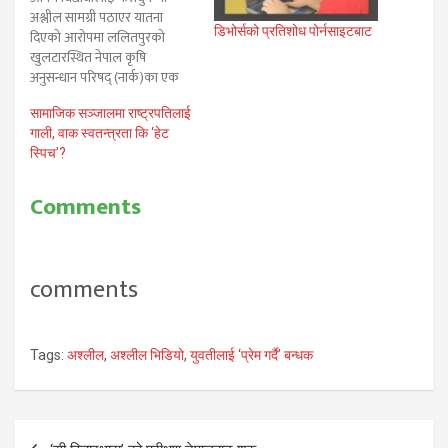
अश्लील सामग्री पठाएर यातना
डिभोर्सको प्रतिशोध पोर्नसाइटबाट
दिएको आरोपमा ललितपुरको
खुलटारस्थित नेपाल कृषि
अनुसन्धान परिषद् (नार्क)का एक
वरिष्ठ भेटेरिनरी डाक्टर पक्राउ परेका
सामाजिक सञ्जालमा राष्ट्रपतिलाई
छन् । आफ्नो गोप्य अंगको भिडियो
गाली, वाक स्वतन्त्रता कि ‘हेट
तथा फोटो बनाएर एक छात्रालाई
स्पिच’?
पठाएको आरोपमा प्रहरीले ५५
वर्षीय डा.मेघराज तिवारीलाई पक्राउ
गरेको खबर नयाँ पत्रिका दैनिकमा
Comments
छ। डा.तिवारी नार्कमा पशु आहार…
comments
Tags:
अश्लील
,
अश्लील भिडियो
,
युवतीलाई ‘प्रेम गर्दै’ बन्धक
Post