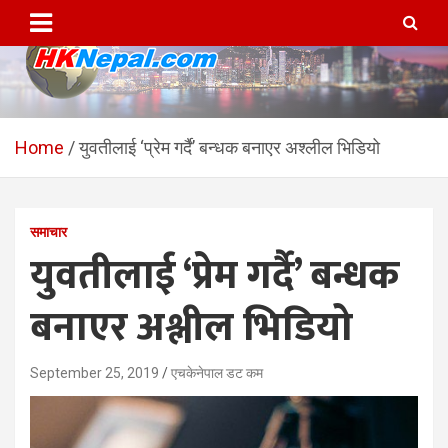
Skip
to
content
HKNepal.com – हङकङबाट
hknepal, hknepal.com, hk nepal, hk nepal com
सञ्चालित पहिलो नेपाली अनलाईन
Home
युवतीलाई ‘प्रेम गर्दै’ बन्धक बनाएर अश्लील भिडियो
पत्रिका
समाचार
युवतीलाई ‘प्रेम गर्दै’ बन्धक
बनाएर अश्लील भिडियो
September 25, 2019
एचकेनेपाल डट कम