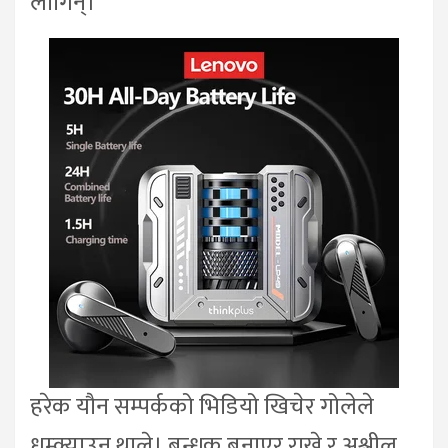
लागिन्।
हरेक यौन सम्पर्कको भिडियो खिचेर गोलेले
धम्क्याउन थाले। बन्धक बनाएर राख्ने र अश्लील