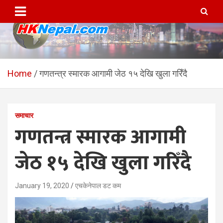
Skip
to
content
HKNepal.com – हङकङबाट
hknepal, hknepal.com, hk nepal, hk nepal com
सञ्चालित पहिलो नेपाली अनलाईन
Home
गणतन्त्र स्मारक आगामी जेठ १५ देखि खुला गरिँदै
पत्रिका
समाचार
गणतन्त्र स्मारक आगामी
जेठ १५ देखि खुला गरिँदै
January 19, 2020
एचकेनेपाल डट कम