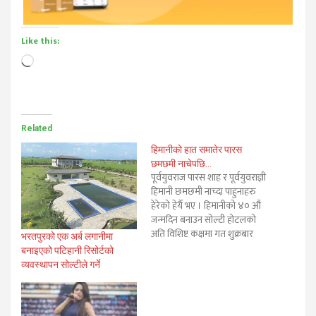
Like this:
Loading…
Related
हिमानीको हात समातेर पारस
छमछमी नाचेपछि…
पूर्वयुवराज पारस शाह र पूर्वयुवराज्ञी
हिमानी छमछमी नाच्दा पाहुनाहरु
हेरेको हेर्यै भए । हिमानीको ४० औं
जन्मदिन बनाउन सोल्टी होटलको
अति विशिष्ट कक्षमा गत शुक्रबार
भरतपुरको एक अर्ब लगानीमा
राति आयोजना गरिएको गुड फ्राइडे
बनाइएको पटिहानी रिसोर्टको
कार्यक्रममा पारस र हिमानीलाई
व्यवस्थापन सोल्टीले गर्ने
नचाउने पात्र पाहुनाहरू नै थिए।
सुनाकोठीबाट सोल्टी पुगेका पारस
र निर्मल निवासबाट सोल्टी होटल