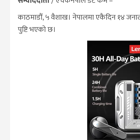
सम्वाददाता
/ एचकेनेपाल डट कम –
काठमाडौं, ५ वैशाख। नेपालमा एकैदिन १४ जन
पुष्टि भएको छ।