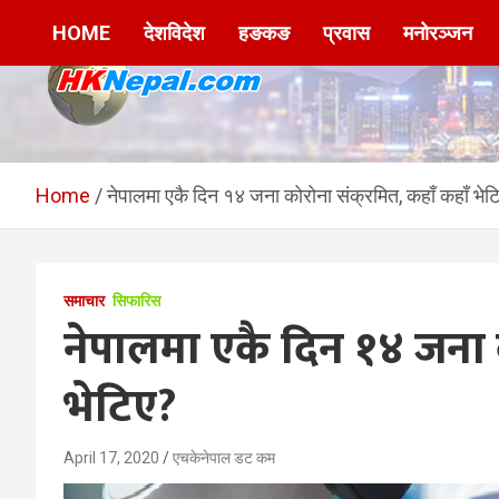
Skip
HOME
देशविदेश
हङकङ
प्रवास
मनोरञ्जन
to
content
HKNepal.com –
hknepal, hknepal.com, hk nepal, hk nepal com
हङकङबाट सञ्चालित पहिलो
Home
नेपालमा एकै दिन १४ जना कोरोना संक्रमित, कहाँ कहाँ भेट
नेपाली अनलाईन पत्रिका
समाचार
सिफारिस
नेपालमा एकै दिन १४ जना क
भेटिए?
April 17, 2020
एचकेनेपाल डट कम