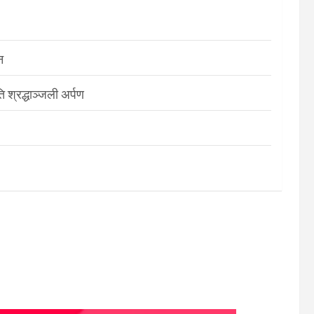
न
श्रद्धाञ्जली अर्पण