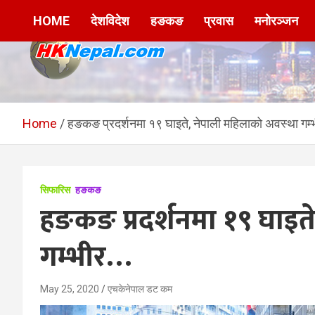
Skip
HOME
देशविदेश
हङकङ
प्रवास
मनोरञ्जन
to
content
HKNepal.com –
hknepal, hknepal.com, hk nepal, hk nepal com
हङकङबाट सञ्चालित पहिलो
Home
हङकङ प्रदर्शनमा १९ घाइते, नेपाली महिलाको अवस्था गम
नेपाली अनलाईन पत्रिका
सिफारिस
हङकङ
हङकङ प्रदर्शनमा १९ घाइत
गम्भीर…
May 25, 2020
एचकेनेपाल डट कम