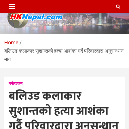
Skip
to
content
HKNepal.com – हङकङबाट
hknepal, hknepal.com, hk nepal, hk nepal com
सञ्चालित पहिलो नेपाली अनलाईन
Home
बलिउड कलाकार सुशान्तको हत्या आशंका गर्दै परिवारद्वारा अनुसन्धान
पत्रिका
माग
मनोरञ्जन
बलिउड कलाकार
सुशान्तको हत्या आशंका
गर्दै परिवारद्वारा अनुसन्धान