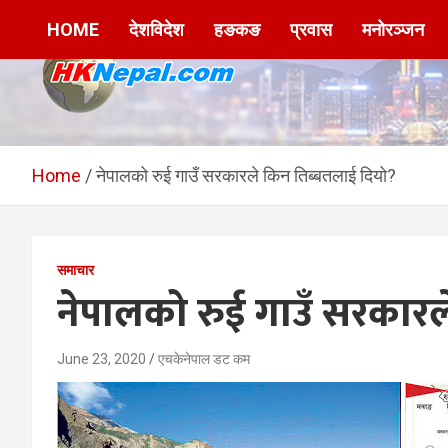
Skip
HOME
देशविदेश
हङकङ
प्रवास
मनोरञ्जन
to
content
HKNepal.com –
hknepal, hknepal.com, hk nepal, hk nepal com
हङकङबाट सञ्चालित पहिलो
Home
नेपालको रुई गाउँ सरकारले किन तिब्बतलाई दियो?
नेपाली अनलाईन पत्रिका
समाचार
नेपालको रुई गाउँ सरकारल
June 23, 2020
एचकेनेपाल डट कम