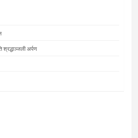
न
श्रद्धाञ्जली अर्पण