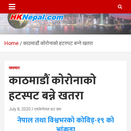
Skip
to
content
HKNepal.com – हङकङबाट
hknepal, hknepal.com, hk nepal, hk nepal com
सञ्चालित पहिलो नेपाली अनलाईन
Home
काठमाडौं कोरोनाको हटस्पट बन्ने खतरा
पत्रिका
समाचार
काठमाडौं कोरोनाको
हटस्पट बन्ने खतरा
July 8, 2020
एचकेनेपाल डट कम
नेपाल तथा विश्वभरको कोविड्-१९ को
आंकडा