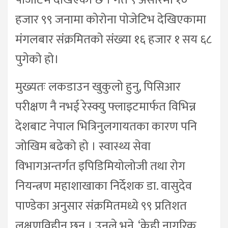
पोजेटिभ देखिएको छ । गत ९ असारमा १०
हजार ९९ जनामा कोरोना पोजेटिभ देखिएकामा
मंगलबार संक्रमितको संख्या १६ हजार १ सय ६८
पुगेको हो।
मुख्यतः लकडाउन खुकुलो हुनु, पिसिआर
परीक्षण नै नभई रेस्क्यु फ्लाइटमार्फत विभिन्न
देशबाट नेपाल भित्रिनुलगायतका कारण पनि
जोखिम बढेको हो । स्वास्थ्य सेवा
विभागअन्तर्गत इपिडिमियोलोजी तथा रोग
नियन्त्रण महाशाखाका निर्देशक डा. वासुदेव
पाण्डेका अनुसार संक्रमितमध्ये ९९ प्रतिशत
लक्षणविहीन छन् । उनले भने, ‘केही नागरिक