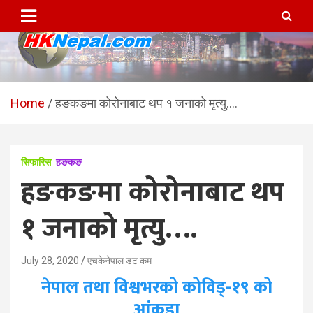
Skip
to
content
HKNepal.com – हङकङबाट
hknepal, hknepal.com, hk nepal, hk nepal com
सञ्चालित पहिलो नेपाली अनलाईन
Home
हङकङमा कोरोनाबाट थप १ जनाको मृत्यु….
पत्रिका
सिफारिस
हङकङ
हङकङमा कोरोनाबाट थप
१ जनाको मृत्यु….
July 28, 2020
एचकेनेपाल डट कम
नेपाल तथा विश्वभरको कोविड्-१९ को
आंकडा