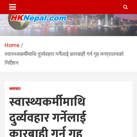
Skip
to
content
HKNepal.com – हङकङबाट
hknepal, hknepal.com, hk nepal, hk nepal com
सञ्चालित पहिलो नेपाली अनलाईन
Home
स्वास्थ्यकर्मीमाथि दुर्व्यवहार गर्नेलाई कारबाही गर्न गृह मन्त्रालयको
पत्रिका
निर्देशन
समाचार
स्वास्थ्यकर्मीमाथि
दुर्व्यवहार गर्नेलाई
कारबाही गर्न गृह