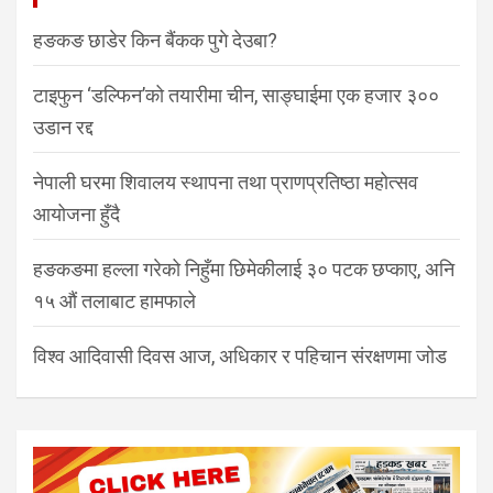
हङकङ छाडेर किन बैंकक पुगे देउबा?
टाइफुन ‘डल्फिन’को तयारीमा चीन, साङ्घाईमा एक हजार ३००
उडान रद्द
नेपाली घरमा शिवालय स्थापना तथा प्राणप्रतिष्ठा महोत्सव
आयोजना हुँदै
हङकङमा हल्ला गरेको निहुँमा छिमेकीलाई ३० पटक छप्काए, अनि
१५ औं तलाबाट हामफाले
विश्व आदिवासी दिवस आज, अधिकार र पहिचान संरक्षणमा जोड