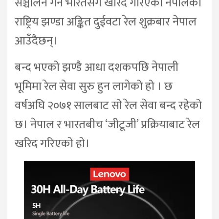
सञ्चालन गर्न भारतसँग खरिद गरिएका नेपालको
राष्ट्रिय झण्डा अङ्कित दुईवटा रेल शुक्रबार नेपाल
आउँदैछन्।
बन्द भएको झण्डै आधा दशकपछि नेपाली
भूमिमा रेल सेवा सुरु हुन लागेको हो । छ
वर्षअघि २०७१ सालबाट सो रेल सेवा बन्द रहेको
छ। नेपाल र भारतबीच ‘जीटूजी’ प्रक्रियाबाट रेल
खरिद गरिएको हो।