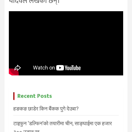
यादवले लेखेका छन्।
Recent Posts
हङकङ छाडेर किन बैंकक पुगे देउबा?
टाइफुन ‘डल्फिन’को तयारीमा चीन, साङ्घाईमा एक हजार
३०० उडान रद्द