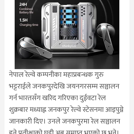
नेपाल रेल्वे कम्पनीका महाप्रबन्धक गुरु
भट्टराईले जनकपुरदेखि जयनगरसम्म सञ्चालन
गर्न भारतसँग खरिद गरिएका दुईवटा रेल
शुक्रबार मध्याह्न जनकपुर रेल्वे स्टेसनमा आइपुग्ने
जानकारी दिए। उनले जनकपुरमा रेल सञ्चालन
हुने प्रतीक्षाको घडी अब समाप्त भएको छ भने।