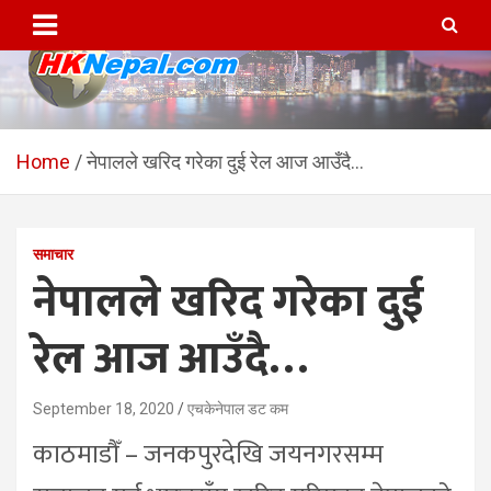
Skip
to
content
HKNepal.com – हङकङबाट
hknepal, hknepal.com, hk nepal, hk nepal com
सञ्चालित पहिलो नेपाली अनलाईन
Home
नेपालले खरिद गरेका दुई रेल आज आउँदै…
पत्रिका
समाचार
नेपालले खरिद गरेका दुई
रेल आज आउँदै…
September 18, 2020
एचकेनेपाल डट कम
काठमाडौँ – जनकपुरदेखि जयनगरसम्म