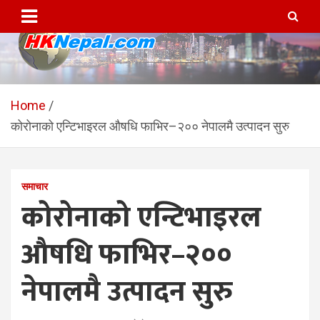
Skip
to
content
HKNepal.com – हङकङबाट
hknepal, hknepal.com, hk nepal, hk nepal com
सञ्चालित पहिलो नेपाली अनलाईन
Home
कोरोनाको एन्टिभाइरल औषधि फाभिर–२०० नेपालमै उत्पादन सुरु
पत्रिका
समाचार
कोरोनाको एन्टिभाइरल
औषधि फाभिर–२००
नेपालमै उत्पादन सुरु