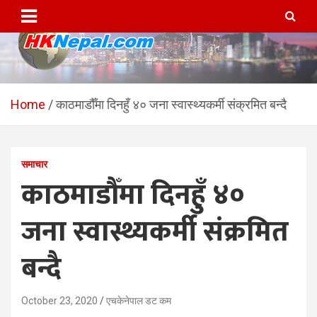
Skip
to
content
HKNepal.com – हङकङबाट
hknepal, hknepal.com, hk nepal, hk nepal com
सञ्चालित पहिलो नेपाली अनलाईन
Home
काठमाडौँमा दिनहुँ ४० जना स्वास्थ्यकर्मी संक्रमित बन्दै
पत्रिका
समाचार
काठमाडौँमा दिनहुँ ४०
जना स्वास्थ्यकर्मी संक्रमित
बन्दै
October 23, 2020
एचकेनेपाल डट कम