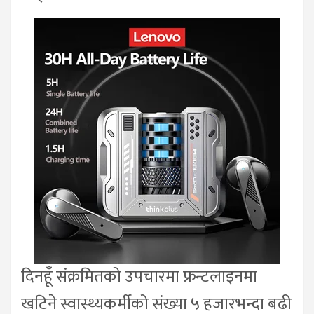
दिनहूँ संक्रमितको उपचारमा फ्रन्टलाइनमा
खटिने स्वास्थ्यकर्मीको संख्या ५ हजारभन्दा बढी