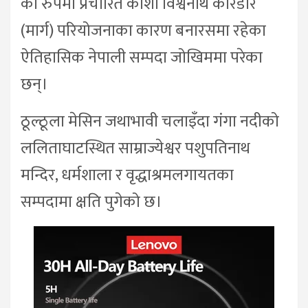
का रुपमा प्रचारित काशी विश्वनाथ करिडोर
(मार्ग) परियोजनाका कारण बनारसमा रहेका
ऐतिहासिक नेपाली सम्पदा जोखिममा परेका
छन्।
ठूल्ठूला मेसिन जथाभावी चलाइँदा गंगा नदीको
ललिताघाटस्थित साम्राज्येश्वर पशुपतिनाथ
मन्दिर, धर्मशाला र वृद्धाश्रमलगायतका
सम्पदामा क्षति पुगेको छ।