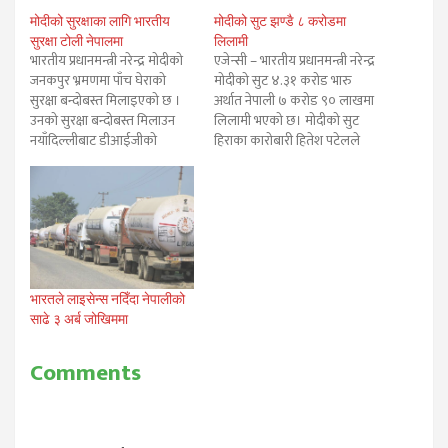
मोदीको सुरक्षाका लागि भारतीय
मोदीको सुट झण्डै ८ करोडमा
सुरक्षा टोली नेपालमा
लिलामी
भारतीय प्रधानमन्त्री नरेन्द्र मोदीको
एजेन्सी – भारतीय प्रधानमन्त्री नरेन्द्र
जनकपुर भ्रमणमा पाँच घेराको
मोदीको सुट ४.३१ करोड भारु
सुरक्षा बन्दोबस्त मिलाइएको छ ।
अर्थात नेपाली ७ करोड ९० लाखमा
उनको सुरक्षा बन्दोबस्त मिलाउन
लिलामी भएको छ। मोदीको सुट
नयाँदिल्लीबाट डीआईजीको
हिराका कारोबारी हितेश पटेलले
नेतृत्वमा भारतीय सुरक्षाकर्मीको टिम
किनेका हुन्। भारतको गणतन्त्र
जनकपुर आइपुगेका छन्। भारतका
दिवसका अवसरमा गत जनवरीमा
उच्च ओहदाका व्यक्तित्वको सुरक्षा
अमेरिकी राष्ट्रपति वाराक ओबामाले
मामिला हेर्ने डीआईजीको नेतृत्वमा
भारत भ्रमण गरेको वेला मोदीले
आएका सुरक्षाकर्मीको टिमले
उक्त सुट लगाएका थिए। आफ्नै नाम
मोदीको भ्रमणका बेला अपनाइने
सुनौला अक्षरमा…
सुरक्षा घेराको स्केच तयार पारेको
छ। नेपाली सुरक्षाकर्मीको…
भारतले लाइसेन्स नदिँदा नेपालीको
साढे ३ अर्ब जोखिममा
Comments