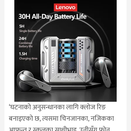
‘घटनाको अनुसन्धानका लागि क्लोज रिङ
बनाइएको छ, त्यसमा चिनजानका, नजिकका
आफन्त र स्कुलका साथीभाइ, उनीसँग फोन