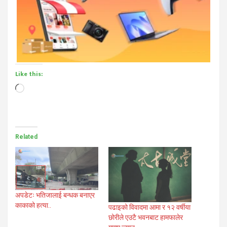
Like this:
Loading…
Related
अपडेटः भतिजालाई बन्धक बनाएर
काकाको हत्या..
पढाइको विवादमा आमा र १२ वर्षीया
छोरीले एउटै भवनबाट हामफालेर