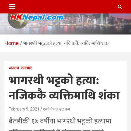
Skip
to
content
HKNepal.com – हङकङबाट
hknepal, hknepal.com, hk nepal, hk nepal com
सञ्चालित पहिलो नेपाली अनलाईन
Home
भागरथी भट्टको हत्या: नजिककै व्यक्तिमाथि शंका
पत्रिका
अपराध
समाचार
भागरथी भट्टको हत्या:
नजिककै व्यक्तिमाथि शंका
February 9, 2021
एचकेनेपाल डट कम
बैतडीकी १७ वर्षीया भागरथी भट्टको हत्यामा