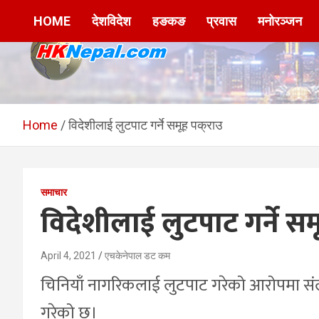
Skip
HOME
देशविदेश
हङकङ
प्रवास
मनोरञ्जन
to
content
HKNepal.com –
hknepal, hknepal.com, hk nepal, hk nepal com
हङकङबाट सञ्चालित पहिलो
Home
विदेशीलाई लुटपाट गर्ने समूह पक्राउ
नेपाली अनलाईन पत्रिका
समाचार
विदेशीलाई लुटपाट गर्ने सम
April 4, 2021
एचकेनेपाल डट कम
चिनियाँ नागरिकलाई लुटपाट गरेको आरोपमा संलग्न
गरेको छ।