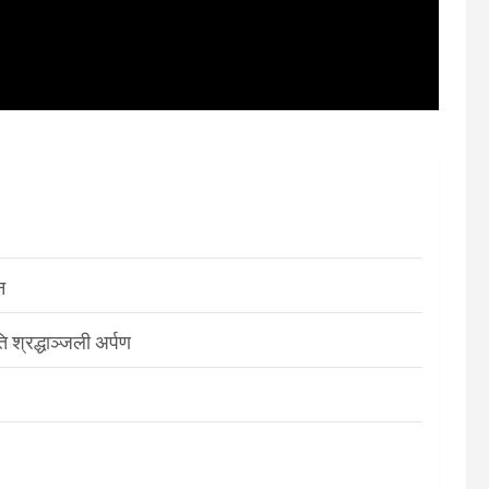
न
श्रद्धाञ्जली अर्पण