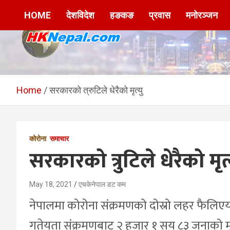
Skip
HOME
देशविदेश
हङकङ
प्रवास
मनोरञ्जन
to
content
HKNepal.com –
hknepal, hknepal.com, hk nepal, hk nepal com
हङकङबाट सञ्चालित पहिलो
Home
सरकारको त्रुटिले धेरैको मृत्यु
नेपाली अनलाईन पत्रिका
कोरोना
समाचार
सरकारको त्रुटिले धेरैको मृत्
May 18, 2021
एचकेनेपाल डट कम
नेपालमा कोरोना संक्रमणको दोस्रो लहर फैलिए
गतेयता संक्रमणबाट २ हजार १ सय ८३ जनाको मृत्