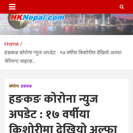
Skip
to
content
HKNepal.com – हङकङबाट
hknepal, hknepal.com, hk nepal, hk nepal com
सञ्चालित पहिलो नेपाली अनलाईन
Home
हङकङ कोरोना न्युज अपडेट : १७ वर्षीया किशोरीमा देखियो अल्फा
पत्रिका
भेरियन्ट भाइरस…
कोरोना
हङकङ
हङकङ कोरोना न्युज
अपडेट : १७ वर्षीया
किशोरीमा देखियो अल्फा