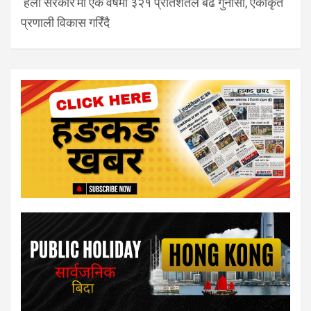
‘हेलो सरकार’मा एक वर्षमा ३२१ प्रतिशतले बढे गुनासा, एकीकृत
प्रणाली विकास गरिँदै