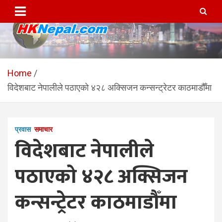
Skip
to
content
HKNepal.com – हङकङबाट
hknepal, hknepal.com, hk nepal, hk nepal com
सञ्चालित पहिलो नेपाली अनलाईन
Home
विदेशबाट नेपालीले पठाएको ४२८ अक्सिजन कन्सन्ट्रेटर काठमाडौँमा
पत्रिका
प्रवास
समाचार
विदेशबाट नेपालीले
पठाएको ४२८ अक्सिजन
कन्सन्ट्रेटर काठमाडौँमा