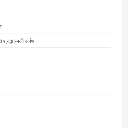
न
श्रद्धाञ्जली अर्पण