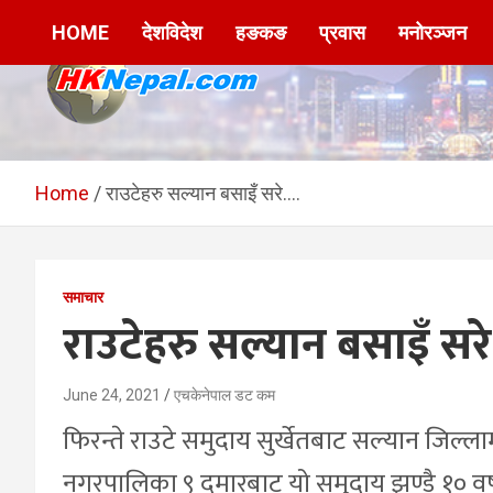
Skip
HOME
देशविदेश
हङकङ
प्रवास
मनोरञ्जन
to
content
HKNepal.com –
hknepal, hknepal.com, hk nepal, hk nepal com
हङकङबाट सञ्चालित पहिलो
Home
राउटेहरु सल्यान बसाइँ सरे….
नेपाली अनलाईन पत्रिका
समाचार
राउटेहरु सल्यान बसाइँ सर
June 24, 2021
एचकेनेपाल डट कम
फिरन्ते राउटे समुदाय सुर्खेतबाट सल्यान जिल्ला
नगरपालिका ९ दमारबाट यो समुदाय झण्डै १० वर्