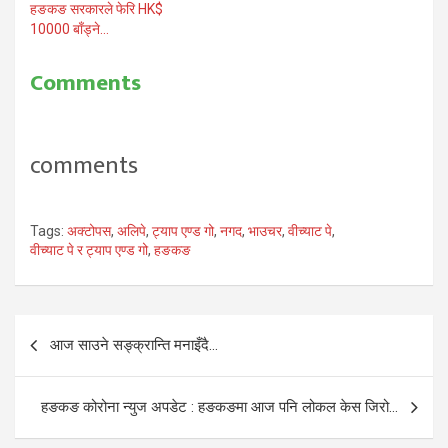
हङकङ सरकारले फेरि HK$
10000 बाँड्ने…
Comments
comments
Tags:
अक्टोपस
,
अलिपे
,
ट्याप एण्ड गो
,
नगद
,
भाउचर
,
वीच्याट पे
,
वीच्याट पे र ट्याप एण्ड गो
,
हङकङ
Post
आज साउने सङ्क्रान्ति मनाइँदै…
navigation
हङकङ कोरोना न्युज अपडेट : हङकङमा आज पनि लोकल केस जिरो…