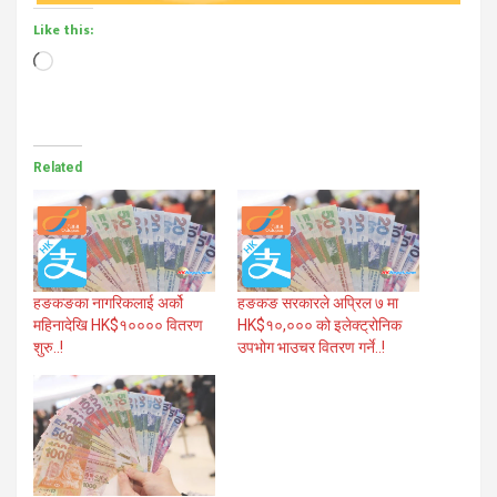
Like this:
Loading…
Related
हङकङका नागरिकलाई अर्को
हङकङ सरकारले अप्रिल ७ मा
महिनादेखि HK$१०००० वितरण
HK$१०,००० को इलेक्ट्रोनिक
शुरु..!
उपभोग भाउचर वितरण गर्ने..!