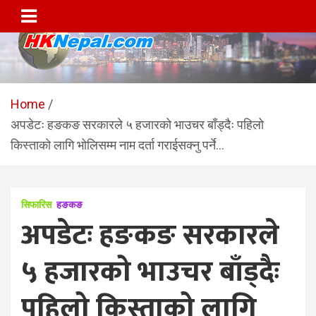
Skip
to
content
HKNepal.com – हङकङबाट
hknepal, hknepal.com, hk nepal, hk nepal com
सञ्चालित पहिलो नेपाली अनलाईन
Home
अपडेटः हङकङ सरकारले ५ हजारको भाउचर बाँड्दैः पहिलो
पत्रिका
किस्ताको लागि भोलिसम्म नाम दर्ता गराईसक्नु पर्ने…
सिफारिस
हङकङ
अपडेटः हङकङ सरकारले
५ हजारको भाउचर बाँड्दैः
पहिलो किस्ताको लागि