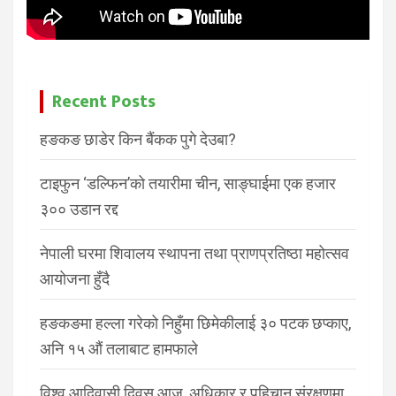
Recent Posts
हङकङ छाडेर किन बैंकक पुगे देउबा?
टाइफुन ‘डल्फिन’को तयारीमा चीन, साङ्घाईमा एक हजार
३०० उडान रद्द
नेपाली घरमा शिवालय स्थापना तथा प्राणप्रतिष्ठा महोत्सव
आयोजना हुँदै
हङकङमा हल्ला गरेको निहुँमा छिमेकीलाई ३० पटक छप्काए,
अनि १५ औं तलाबाट हामफाले
विश्व आदिवासी दिवस आज, अधिकार र पहिचान संरक्षणमा