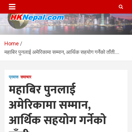
Skip
to
content
HKNepal.com – हङकङबाट
hknepal, hknepal.com, hk nepal, hk nepal com
सञ्चालित पहिलो नेपाली अनलाईन
Home
महाबिर पुनलाई अमेरिकामा सम्मान, आर्थिक सहयोग गर्नेको ताँती….
पत्रिका
प्रवास
समाचार
महाबिर पुनलाई
अमेरिकामा सम्मान,
आर्थिक सहयोग गर्नेको