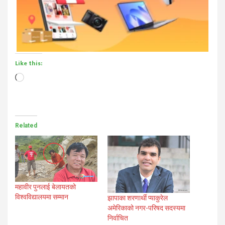
Like this:
Loading…
Related
महावीर पुनलाई बेलायतको
विश्वविद्यालयमा सम्मान
झापाका शरणार्थी प्याकुरेल
अमेरिकाको नगर-परिषद सदस्यमा
निर्वाचित