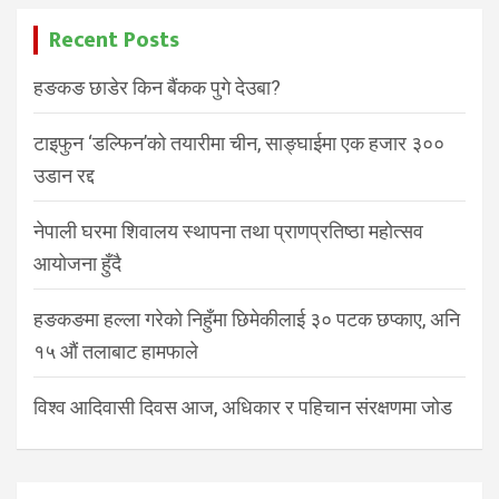
Recent Posts
हङकङ छाडेर किन बैंकक पुगे देउबा?
टाइफुन ‘डल्फिन’को तयारीमा चीन, साङ्घाईमा एक हजार ३००
उडान रद्द
नेपाली घरमा शिवालय स्थापना तथा प्राणप्रतिष्ठा महोत्सव
आयोजना हुँदै
हङकङमा हल्ला गरेको निहुँमा छिमेकीलाई ३० पटक छप्काए, अनि
१५ औं तलाबाट हामफाले
विश्व आदिवासी दिवस आज, अधिकार र पहिचान संरक्षणमा जोड