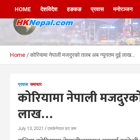
Skip
HOME
देशविदेश
हङकङ
प्रवास
मनोरञ्जन
to
content
HKNepal.com –
hknepal, hknepal.com, hk nepal, hk nepal com
हङकङबाट सञ्चालित पहिलो
Home
कोरियामा नेपाली मजदुरको तलब अब न्यूनतम दुई लाख…
नेपाली अनलाईन पत्रिका
प्रवास
समाचार
कोरियामा नेपाली मजदुरको
लाख…
July 13, 2021
एचकेनेपाल डट कम