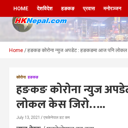
Skip
HOME
देशविदेश
हङकङ
प्रवास
मनोरञ्जन
to
content
HKNepal.com –
hknepal, hknepal.com, hk nepal, hk nepal com
हङकङबाट सञ्चालित पहिलो
Home
हङकङ कोरोना न्युज अपडेट : हङकङमा आज पनि लोकल 
नेपाली अनलाईन पत्रिका
कोरोना
हङकङ
हङकङ कोरोना न्युज अपड
लोकल केस जिरो…..
July 13, 2021
एचकेनेपाल डट कम