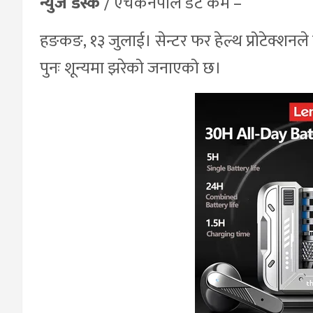
न्युज डेस्क
/ एचकेनेपाल डट कम –
हङकङ, १३ जुलाई। सेन्टर फर हेल्थ प्रोटेक्शनल
पुनः शून्यमा झरेको जनाएको छ।