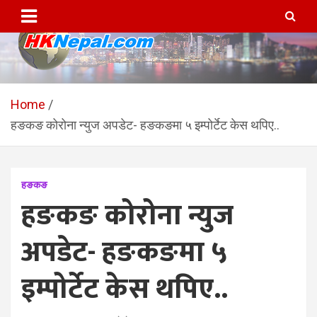
Skip
to
content
HKNepal.com – हङकङबाट
hknepal, hknepal.com, hk nepal, hk nepal com
सञ्चालित पहिलो नेपाली अनलाईन
Home
हङकङ कोरोना न्युज अपडेट- हङकङमा ५ इम्पोर्टेट केस थपिए..
पत्रिका
हङकङ
हङकङ कोरोना न्युज
अपडेट- हङकङमा ५
इम्पोर्टेट केस थपिए..