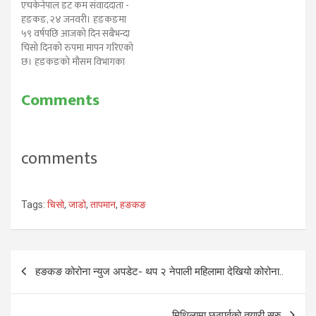
एचकेनेपाल डट कम संवाददाता -
हङकङ, २४ जनवरी। हङकङमा
५९ वर्षपछि आजको दिन सबैभन्दा
चिसो दिनको रुपमा मापन गरिएको
छ। हङकङको मौसम विभागका
अनुसार काउलून स्टेशनमा ३.३ डिग्री
सेल्सियस तापमान मापन गरिएको
Comments
छ। ताई मो शानमा हिंउ पर्यो।
तस्वीरः प्रतीक चाम्लिङ /
एचकेनेपाल डट कम विभागका
अनुसार ५९ वर्षपछि यो…
comments
Tags:
चिसो
,
जाडो
,
तापमान
,
हङकङ
Post
हङकङ कोरोना न्युज अपडेट- थप २ नेपाली महिलामा देखियो कोरोना..
navigation
मिथिलामा छठपर्वको तयारी सुरु