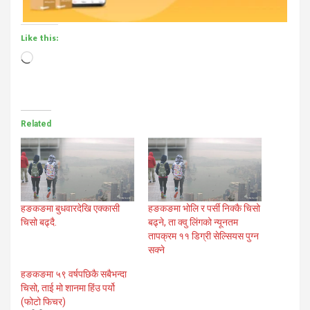
Like this:
Loading…
Related
हङकङमा बुधवारदेखि एक्कासी
हङकङमा भोलि र पर्सी निक्कै चिसो
चिसो बढ्दै.
बढ्ने, ता क्वु लिंगको न्यूनतम
तापक्रम ११ डिग्री सेल्सियस पुग्न
सक्ने
हङकङमा ५९ वर्षपछिकै सबैभन्दा
चिसो, ताई मो शानमा हिंउ पर्यो
(फोटो फिचर)