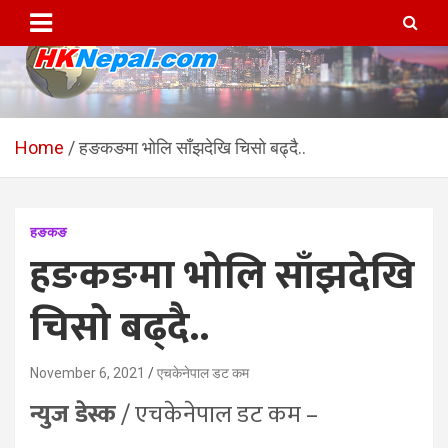
Skip
to
content
HKNepal.com – हङकङबाट
hknepal, hknepal.com, hk nepal, hk nepal com
सञ्चालित पहिलो नेपाली अनलाईन
Home
हङकङमा भोलि साँझदेखि चिसो बढ्दै..
पत्रिका
हङकङ
हङकङमा भोलि साँझदेखि
चिसो बढ्दै..
November 6, 2021
एचकेनेपाल डट कम
न्युज डेस्क
/ एचकेनेपाल डट कम –