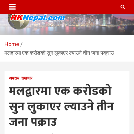
Skip
to
content
HKNepal.com – हङकङबाट
hknepal, hknepal.com, hk nepal, hk nepal com
सञ्चालित पहिलो नेपाली अनलाईन
Home
मलद्वारमा एक करोडको सुन लुकाएर ल्याउने तीन जना पक्राउ
पत्रिका
अपराध
समाचार
मलद्वारमा एक करोडको
सुन लुकाएर ल्याउने तीन
जना पक्राउ