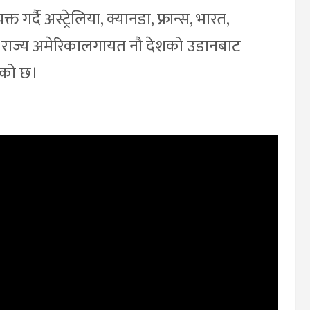
र्दै अस्ट्रेलिया, क्यानडा, फ्रान्स, भारत,
क्त राज्य अमेरिकालगायत नौ देशको उडानबाट
एको छ।