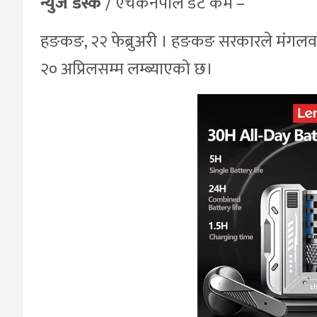
न्युज डेस्क
/ एचकेनेपाल डट कम –
हङकङ, २२ फेब्रुअरी । हङकङ सरकारले मंगलवा
२० अप्रिलसम्म लम्ब्याएको छ।