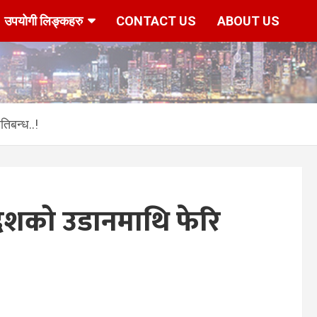
उपयोगी लिङ्कहरु
CONTACT US
ABOUT US
िबन्ध..!
ेशको उडानमाथि फेरि