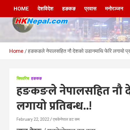
Skip
HOME
देशविदेश
हङकङ
प्रवास
मनोरञ्जन
to
content
HKNepal.com –
hknepal, hknepal.com, hk nepal, hk nepal com
हङकङबाट सञ्चालित पहिलो
Home
हङकङले नेपालसहित नौ देशको उडानमाथि फेरि लगायो प्रत
नेपाली अनलाईन पत्रिका
सिफारिस
हङकङ
हङकङले नेपालसहित नौ द
लगायो प्रतिबन्ध..!
February 22, 2022
एचकेनेपाल डट कम