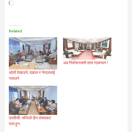
Loading…
Related
अब निर्वाचनसम्मै सत्ता गठबन्धन !
ओली देखाउने, दाहाल र नेपाललाई
गलाउने
एमसीसीः सजिलो छैन संसदबाट
पास हुन..