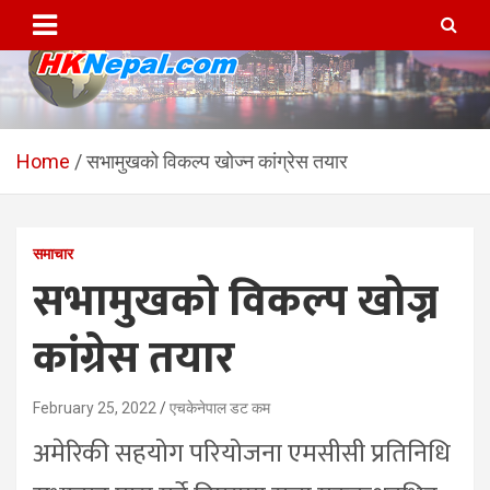
Skip
to
content
HKNepal.com – हङकङबाट
hknepal, hknepal.com, hk nepal, hk nepal com
सञ्चालित पहिलो नेपाली अनलाईन
Home
सभामुखको विकल्प खोज्न कांग्रेस तयार
पत्रिका
समाचार
सभामुखको विकल्प खोज्न
कांग्रेस तयार
February 25, 2022
एचकेनेपाल डट कम
अमेरिकी सहयोग परियोजना एमसीसी प्रतिनिधि