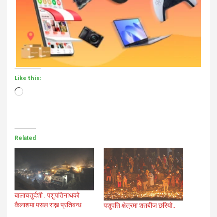
Like this:
Loading…
Related
बालाचतुर्दशी : पशुपतिनाथको
कैलाशमा पसल राख्न प्रतिबन्ध
पशुपति क्षेत्रमा शतबीज छरियो..