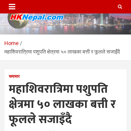
Skip
to
content
HKNepal.com – हङकङबाट
hknepal, hknepal.com, hk nepal, hk nepal com
सञ्चालित पहिलो नेपाली अनलाईन
Home
महाशिवरात्रिमा पशुपति क्षेत्रमा ५० लाखका बत्ती र फूलले सजाइँदै
पत्रिका
समाचार
महाशिवरात्रिमा पशुपति
क्षेत्रमा ५० लाखका बत्ती र
फूलले सजाइँदै