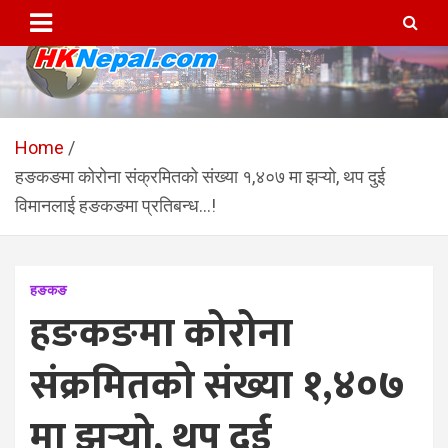
Skip
to
content
HKNepal.com – हङकङबाट
hknepal, hknepal.com, hk nepal, hk nepal com
सञ्चालित पहिलो नेपाली अनलाईन
Home
हङकङमा कोरोना संक्रमितको संख्या १,४०७ मा झऱ्यो, थप दुई
पत्रिका
विमानलाई हङकङमा प्रतिबन्ध…!
हङकङ
हङकङमा कोरोना
संक्रमितको संख्या १,४०७
मा झऱ्यो, थप दुई