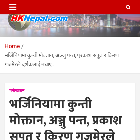
Skip
to
content
HKNepal.com – हङकङबाट
hknepal, hknepal.com, hk nepal, hk nepal com
सञ्चालित पहिलो नेपाली अनलाईन
Home
भर्जिनियामा कुन्ती मोक्तान, अञ्जु पन्त, प्रकाश सपुत र किरण
पत्रिका
गजमेरले दर्शकलाई नचाए..
मनोरञ्जन
भर्जिनियामा कुन्ती
मोक्तान, अञ्जु पन्त, प्रकाश
सपुत र किरण गजमेरले