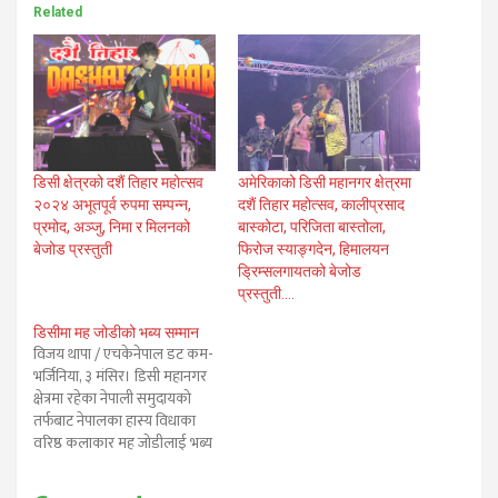
Related
डिसी क्षेत्रको दशैं तिहार महोत्सव
अमेरिकाको डिसी महानगर क्षेत्रमा
२०२४ अभूतपूर्व रुपमा सम्पन्न,
दशैं तिहार महोत्सव, कालीप्रसाद
प्रमोद, अञ्जु, निमा र मिलनको
बास्कोटा, परिजिता बास्तोला,
बेजोड प्रस्तुती
फिरोज स्याङ्गदेन, हिमालयन
ड्रिम्सलगायतको बेजोड
प्रस्तुती….
डिसीमा मह जोडीको भब्य सम्मान
विजय थापा / एचकेनेपाल डट कम-
भर्जिनिया, ३ मंसिर। डिसी महानगर
क्षेत्रमा रहेका नेपाली समुदायको
तर्फबाट नेपालका हास्य विधाका
वरिष्ठ कलाकार मह जोडीलाई भब्य
सम्मान गरिएको छ। अमेरिकाको
बिभिन्न राज्यहरुमा मह जात्रा