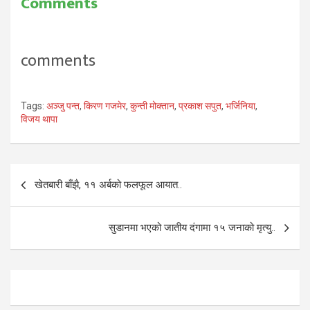
Comments
कार्यक्रम प्रस्तुति गर्दै अमेरिकाको
अन्तिम चरणमा डिसी तथा
म्यारिल्याण्डको बाल्टिमोरमा भएको
मह जात्रा कार्यक्रम अपार
comments
सफलताको साथ सम्पन्न…
Tags:
अञ्जु पन्त
,
किरण गजमेर
,
कुन्ती मोक्तान
,
प्रकाश सपुत
,
भर्जिनिया
,
विजय थापा
Post
खेतबारी बाँझै, ११ अर्बको फलफूल आयात..
navigation
सुडानमा भएको जातीय दंगामा १५ जनाको मृत्यु..