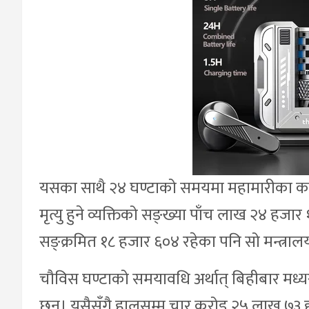
यसका साथै २४ घण्टाको समयमा महामारीका का
मृत्यु हुने व्यक्तिको सङ्ख्या पाँच लाख २४ हजा
सङ्क्रमित १८ हजार ६०४ रहेका पनि सो मन्त्र
चौविस घण्टाको समयावधि अर्थात् बिहीबार मध
छन्। यसैसँगै हालसम्म चार करोड २५ लाख ७३