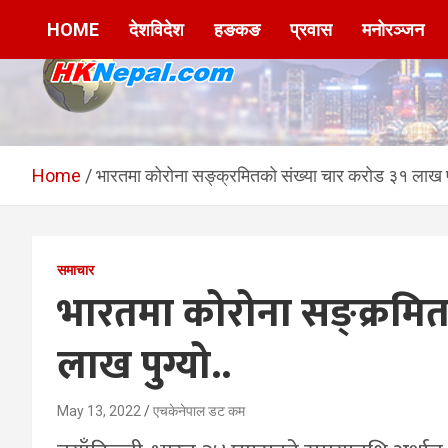
Skip
HOME
देशविदेश
हङकङ
प्रवास
मनोरञ्जन
to
content
HKNepal.com –
hknepal, hknepal.com, hk nepal, hk nepal com
हङकङबाट सञ्चालित पहिलो
Home
भारतमा कोरोना सङ्क्रमितको संख्या चार करोड ३१ लाख पु
नेपाली अनलाईन पत्रिका
समाचार
भारतमा कोरोना सङ्क्रमित
लाख पुग्यो..
May 13, 2022
एचकेनेपाल डट कम