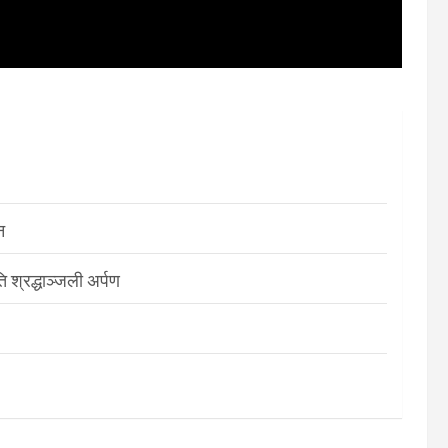
न
श्रद्धाञ्जली अर्पण