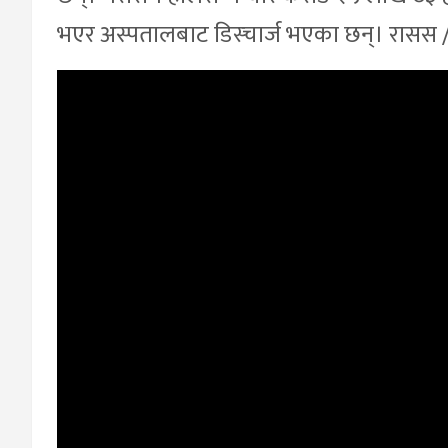
भएर अस्पतालबाट डिस्चार्ज भएका छन्। रासस / स