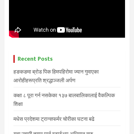
Recent Posts
हङकङमा ब्रोड पिक हिमपहिरोमा ज्यान गुमाएका
आरोहीहरूप्रति श्रद्धाञ्जली अर्पण
कक्षा ८ पूरा गर्न नसकेका १३७ बालबालिकालाई वैकल्पिक
शिक्षा
मधेस प्रदेशमा ट्रान्सफर्मर चोरीका घटना बढे
युवा उद्यमी तयार पार्न स्टार्टअप अभियान सुरु