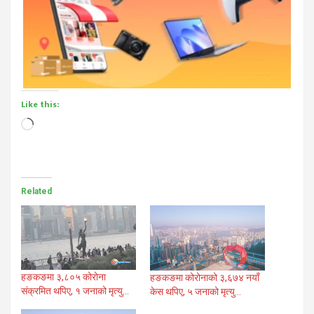
Like this:
Loading…
Related
हङकङमा ३,८०५ कोरोना
हङकङमा कोरोनाको ३,६७४ नयाँ
संक्रमित थपिए, १ जनाको मृत्यु…
केस थपिए, ५ जनाको मृत्यु…