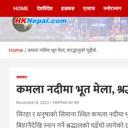
Skip
HOME
देशविदेश
हङकङ
प्रवास
मनोरञ्जन
to
content
HKNepal.com –
hknepal, hknepal.com, hk nepal, hk nepal com
हङकङबाट सञ्चालित पहिलो
Home
कमला नदीमा भूत मेला, श्रद्धालुको घुइँचो..
नेपाली अनलाईन पत्रिका
समाचार
कमला नदीमा भूत मेला, श्रद्
November 8, 2022
एचकेनेपाल डट कम
सिरहा र धनुषाको सिमाना स्थित कमला नदीमा 
बिहानैदेखि स्नान गर्ने श्रद्धालुको घुइँचो लागेको