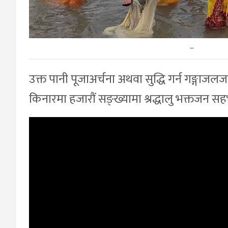
–
उक्त पानी पूजाअर्चना अथवा सुद्धि गर्न गङ्गाजलजस्
किनारमा हजारौं सङ्ख्यामा श्रद्धालु भक्तजन 