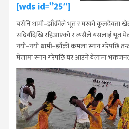
[wds id=”25″]
बर्सेनि धामी–झाँक्रीले भूत र घरको कूलदेवता खे
सदियौँदेखि रहिआएको र त्यसैले यसलाई भूत म
नयाँ–नयाँ धामी–झाँक्री कमला स्नान गरेपछि तन्त्
मेलामा स्नान गरेपछि घर आउने बेलामा भक्तजनल