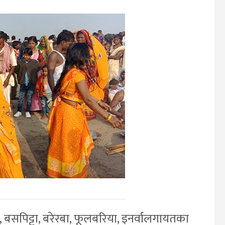
, बसपिट्टा, बरेरबा, फूलबरिया, इनर्वालगायतका