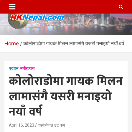
Skip
to
content
HKNepal.com – हङकङबाट
hknepal, hknepal.com, hk nepal, hk nepal com
सञ्चालित पहिलो नेपाली अनलाईन
Home
कोलोराडोमा गायक मिलन लामासंगै यसरी मनाइयो नयाँ वर्ष
पत्रिका
प्रवास
मनोरञ्जन
कोलोराडोमा गायक मिलन
लामासंगै यसरी मनाइयो
नयाँ वर्ष
April 16, 2023
एचकेनेपाल डट कम