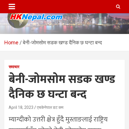
Skip
to
content
HKNepal.com – हङकङबाट
hknepal, hknepal.com, hk nepal, hk nepal com
सञ्चालित पहिलो नेपाली अनलाईन
Home
बेनी-जोमसोम सडक खण्ड दैनिक छ घन्टा बन्द
पत्रिका
समाचार
बेनी-जोमसोम सडक खण्ड
दैनिक छ घन्टा बन्द
April 18, 2023
एचकेनेपाल डट कम
म्याग्दीको उत्तरी क्षेत्र हुँदै मुस्ताङलाई राष्ट्रिय