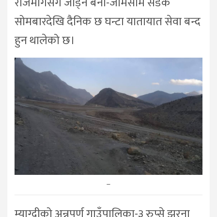
राजमार्गसँग जोड्ने बेनी-जोमसोम सडक
सोमबारदेखि दैनिक छ घन्टा यातायात सेवा बन्द
हुन थालेको छ।
–
म्याग्दीको अन्नपूर्ण गाउँपालिका-३ रुप्से झरना