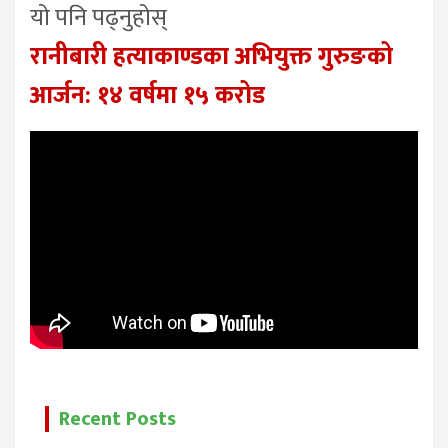
यो पनि पढ्नुहोस्
रानीबारी हत्याकाण्डका अभियुक्त गुरुङको
आर्जन: १४ वर्षमा १५ करोड
Recent Posts