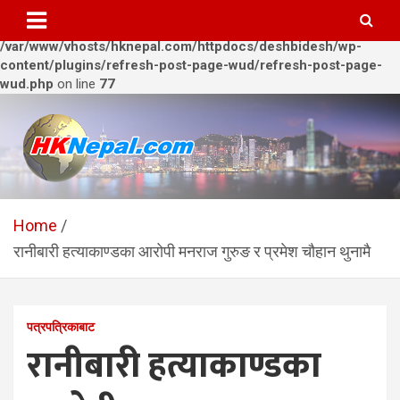
Warning
: Trying to access array offset on value of type bool in
/var/www/vhosts/hknepal.com/httpdocs/deshbidesh/wp-
content/plugins/refresh-post-page-wud/refresh-post-page-
wud.php
on line
77
Skip
to
content
HKNepal.com – हङकङबाट
hknepal, hknepal.com, hk nepal, hk nepal com
सञ्चालित पहिलो नेपाली अनलाईन
Home
रानीबारी हत्याकाण्डका आरोपी मनराज गुरुङ र प्रमेश चौहान थुनामै
पत्रिका
पत्रपत्रिकाबाट
रानीबारी हत्याकाण्डका