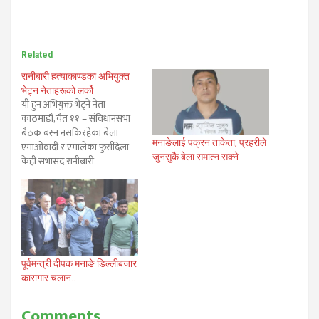
Related
रानीबारी हत्याकाण्डका अभियुक्त
भेट्न नेताहरूको लर्को
यी हुन अभियुक्त भेट्ने नेता
काठमाडौं,चैत ११ – संविधानसभा
बैठक बस्न नसकिरहेका बेला
मनाङेलाई पक्रन ताकेता, प्रहरीले
एमाओवादी र एमालेका फुर्सदिला
जुनसुकै बेला समात्न सक्ने
केही सभासद रानीबारी
हत्याकाण्डका आरोपित मनराज
गुरुङ र प्रमेश चौहानलाई भेट्न
प्रहरी कार्यालय पुगेको रहस्य
खुलेको छ। केन्द्रीय अनुसन्धान
ब्युरो (सीआईबी) को हिरासतमा
रहेका मनराज र प्रमेशलाई भेट्न
उनीनिकट सभासद् सोमबार त्यहाँ
पूर्वमन्त्री दीपक मनाङे डिल्लीबजार
पुगेका…
कारागार चलान..
Comments