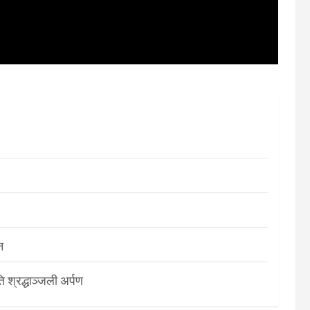
न
श्रद्धाञ्जली अर्पण