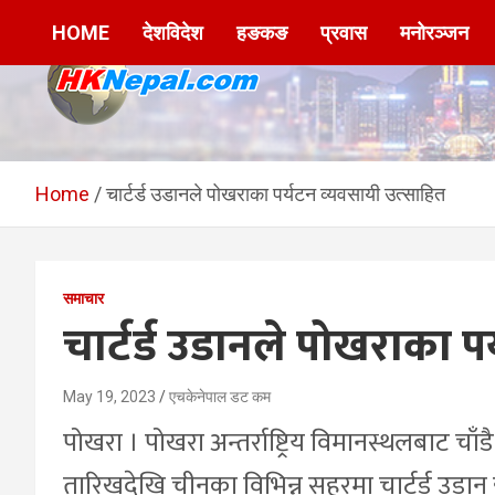
Skip
HOME
देशविदेश
हङकङ
प्रवास
मनोरञ्जन
to
content
HKNepal.com –
hknepal, hknepal.com, hk nepal, hk nepal com
हङकङबाट सञ्चालित पहिलो
Home
चार्टर्ड उडानले पोखराका पर्यटन व्यवसायी उत्साहित
नेपाली अनलाईन पत्रिका
समाचार
चार्टर्ड उडानले पोखराका प
May 19, 2023
एचकेनेपाल डट कम
पोखरा । पोखरा अन्तर्राष्ट्रिय विमानस्थलबाट चाँ
तारिखदेखि चीनका विभिन्न सहरमा चार्टर्ड उडा