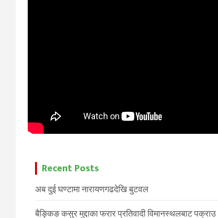
Recent Posts
अब दुई घण्टामा नारायणगढदेखि बुटवल
बैङ्किङ कसुर मुद्दाका फरार प्रतिवादी विमानस्थलबाट पक्राउ