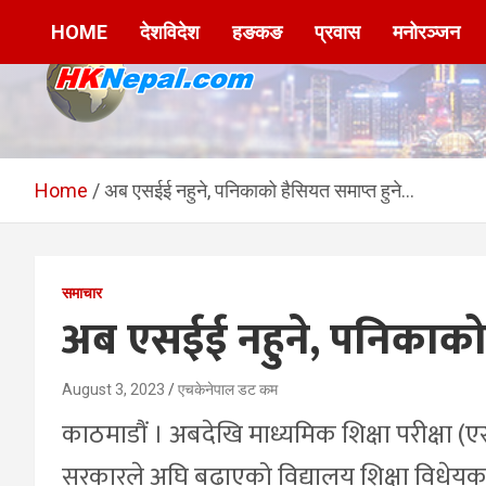
Skip
HOME
देशविदेश
हङकङ
प्रवास
मनोरञ्जन
to
content
HKNepal.com –
hknepal, hknepal.com, hk nepal, hk nepal com
हङकङबाट सञ्चालित पहिलो
Home
अब एसईई नहुने, पनिकाको हैसियत समाप्त हुने…
नेपाली अनलाईन पत्रिका
समाचार
अब एसईई नहुने, पनिकाको 
August 3, 2023
एचकेनेपाल डट कम
काठमाडौं । अबदेखि माध्यमिक शिक्षा परीक्षा (
सरकारले अघि बढाएको विद्यालय शिक्षा विधेयकको